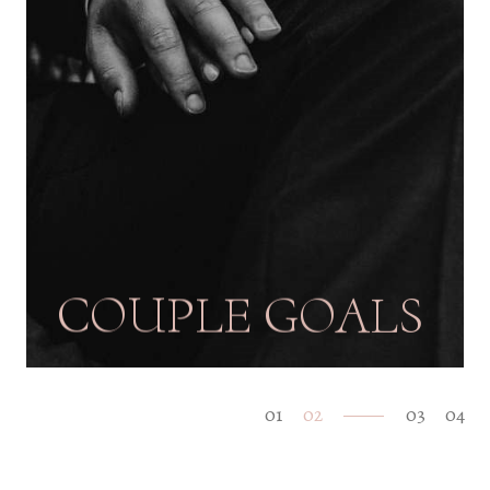
O
U
C
P
L
E
G
O
A
L
S
S
S
I
K
Y
L
E
1
2
3
4